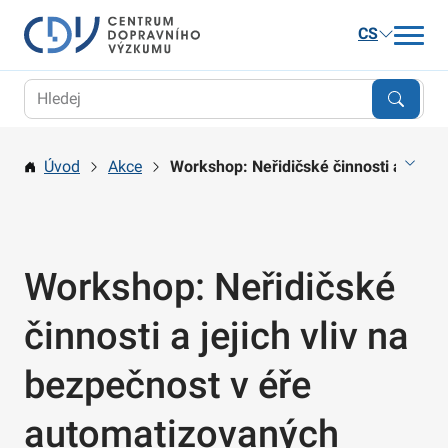
CS
Aktuality
Výzkum
Úvod
Akce
Workshop: Neřidičské činnosti a jejich
Publikace a služby
Kariéra
O nás
Workshop: Neřidičské
Kontakt
činnosti a jejich vliv na
bezpečnost v éře
automatizovaných