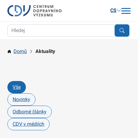
CS
Aktuality
Výzkum
Domů
Aktuality
Publikace a služby
Kariéra
O nás
Vše
Kontakt
Novinky
Odborné články
CDV v médiích