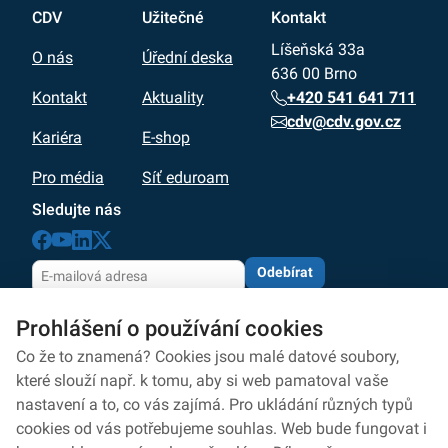
CDV
Užitečné
Kontakt
Líšeňská 33a
O nás
Úřední deska
636 00 Brno
+420 541 641 711
Kontakt
Aktuality
cdv@cdv.gov.cz
Kariéra
E-shop
Pro média
Síť eduroam
Sledujte nás
Odebírat
Odesláním souhlasíte se zpracováním osobních údajů
Prohlášení o používání cookies
dle zásad
ochrany osobních údajů
Zpracování osobních údajů
Co že to znamená? Cookies jsou malé datové soubory,
které slouží např. k tomu, aby si web pamatoval vaše
Ochrana osobních údajů
nastavení a to, co vás zajímá. Pro ukládání různých typů
cookies od vás potřebujeme souhlas. Web bude fungovat i
Ochrana oznamovatelů