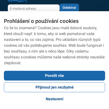
Odebírat
Odesláním souhlasíte se zpracováním osobních údajů
Prohlášení o používání cookies
dle zásad
ochrany osobních údajů
Zpracování osobních údajů
Co že to znamená? Cookies jsou malé datové soubory,
které slouží např. k tomu, aby si web pamatoval vaše
Ochrana osobních údajů
nastavení a to, co vás zajímá. Pro ukládání různých typů
cookies od vás potřebujeme souhlas. Web bude fungovat i
Ochrana oznamovatelů
bez souhlasu, s ním ale o něco lépe. Díky vašemu
Prohlášení o přístupnosti
souhlasu s cookies můžeme naše webové stránky neustále
zlepšovat.
Nastavení cookies
Povolit vše
2026 © Digitální a informační agentura • Informace jsou poskytovány v
Přijmout jen nezbytné
souladu se zákonem č. 106/1999 Sb., o svobodném přístupu k
informacím.
Verze 2.0.2105.9856 | Využit Design system 4.2
Nastavení