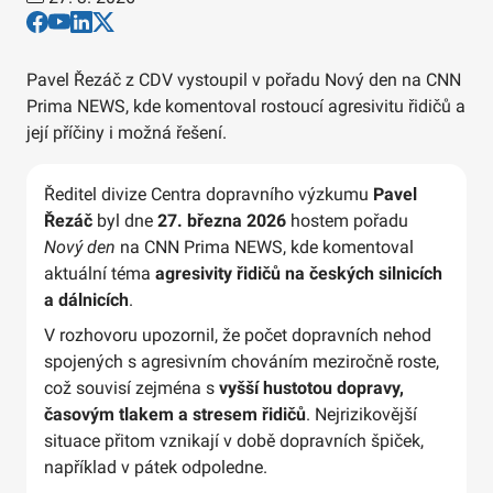
Pavel Řezáč z CDV vystoupil v pořadu Nový den na CNN
Prima NEWS, kde komentoval rostoucí agresivitu řidičů a
její příčiny i možná řešení.
Ředitel divize Centra dopravního výzkumu
Pavel
Řezáč
byl dne
27. března 2026
hostem pořadu
Nový den
na CNN Prima NEWS, kde komentoval
aktuální téma
agresivity řidičů na českých silnicích
a dálnicích
.
V rozhovoru upozornil, že počet dopravních nehod
spojených s agresivním chováním meziročně roste,
což souvisí zejména s
vyšší hustotou dopravy,
časovým tlakem a stresem řidičů
. Nejrizikovější
situace přitom vznikají v době dopravních špiček,
například v pátek odpoledne.