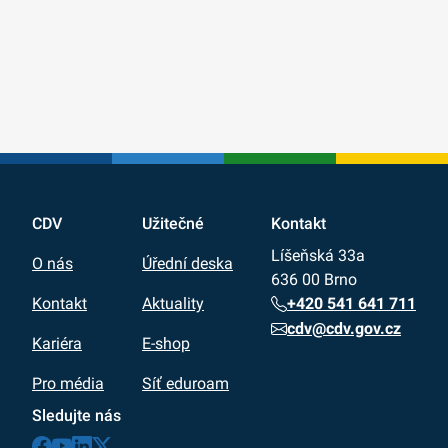
CDV
Užitečné
Kontakt
Líšeňská 33a
O nás
Úřední deska
636 00 Brno
+420 541 641 711
Kontakt
Aktuality
cdv@cdv.gov.cz
Kariéra
E-shop
Pro média
Síť eduroam
Sledujte nás