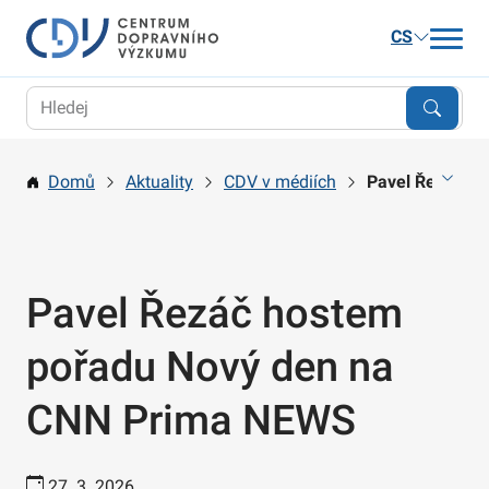
CS
Aktuality
Výzkum
Domů
Aktuality
CDV v médiích
Pavel Řezáč h
Publikace a služby
Kariéra
O nás
Pavel Řezáč hostem
Kontakt
pořadu Nový den na
CNN Prima NEWS
27. 3. 2026