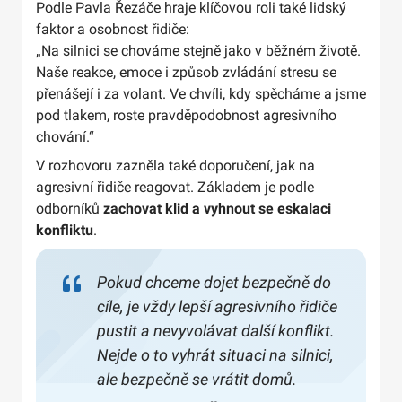
Podle Pavla Řezáče hraje klíčovou roli také lidský
faktor a osobnost řidiče:
„Na silnici se chováme stejně jako v běžném životě.
Naše reakce, emoce i způsob zvládání stresu se
přenášejí i za volant. Ve chvíli, kdy spěcháme a jsme
pod tlakem, roste pravděpodobnost agresivního
chování.“
V rozhovoru zazněla také doporučení, jak na
agresivní řidiče reagovat. Základem je podle
odborníků
zachovat klid a vyhnout se eskalaci
konfliktu
.
Pokud chceme dojet bezpečně do
cíle, je vždy lepší agresivního řidiče
pustit a nevyvolávat další konflikt.
Nejde o to vyhrát situaci na silnici,
ale bezpečně se vrátit domů.