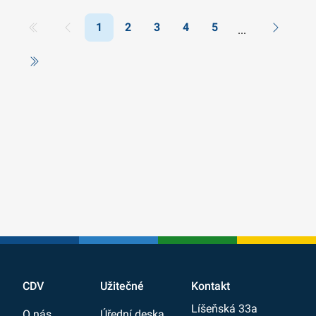
1
2
3
4
5
CDV
Užitečné
Kontakt
Líšeňská 33a
O nás
Úřední deska