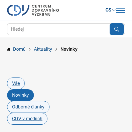
CS
Aktuality
Výzkum
Domů
Aktuality
Novinky
Publikace a služby
Kariéra
O nás
Vše
Kontakt
Novinky
Odborné články
CDV v médiích