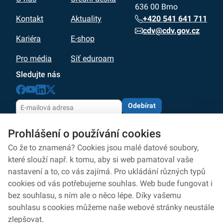
636 00 Brno
+420 541 641 711
Kontakt
Aktuality
cdv@cdv.gov.cz
Kariéra
E-shop
Pro média
Síť eduroam
Sledujte nás
Odebírat
Odesláním souhlasíte se zpracováním osobních údajů
Prohlášení o používání cookies
dle zásad
ochrany osobních údajů
Zpracování osobních údajů
Co že to znamená? Cookies jsou malé datové soubory,
které slouží např. k tomu, aby si web pamatoval vaše
Ochrana osobních údajů
nastavení a to, co vás zajímá. Pro ukládání různých typů
cookies od vás potřebujeme souhlas. Web bude fungovat i
Ochrana oznamovatelů
bez souhlasu, s ním ale o něco lépe. Díky vašemu
Prohlášení o přístupnosti
souhlasu s cookies můžeme naše webové stránky neustále
zlepšovat.