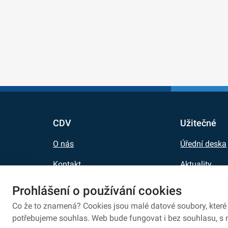
CDV
Užitečné
O nás
Úřední deska
Kontakt
Aktuality
Kariéra
E-shop
Prohlášení o používání cookies
Pro média
Síť eduroam
Co že to znamená? Cookies jsou malé datové soubory, které 
potřebujeme souhlas. Web bude fungovat i bez souhlasu, s 
Zpracování osobních údajů
Ochrana osobních úd