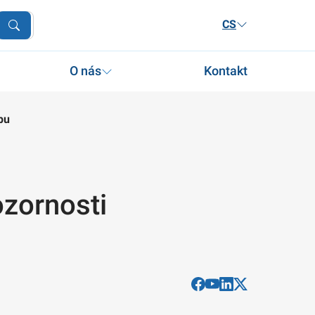
CS
O nás
Kontakt
pu
ozornosti