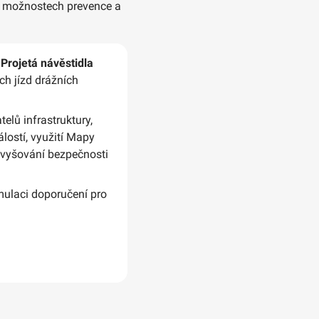
el, možnostech prevence a
p
Projetá návěstidla
h jízd drážních
elů infrastruktury,
lostí, využití Mapy
 zvyšování bezpečnosti
mulaci doporučení pro