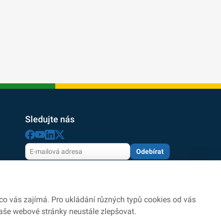
Sledujte nás
Odebírat
Odesláním souhlasíte se zpracováním osobních údajů
dle zásad
ochrany osobních údajů
 co vás zajímá. Pro ukládání různých typů cookies od vás
aše webové stránky neustále zlepšovat.
ookies