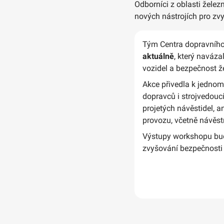
Odborníci z oblasti želez
nových nástrojích pro zv
Tým Centra dopravního
aktuálně
, který naváz
vozidel a bezpečnost ž
Akce přivedla k jednomu
dopravců i strojvedouc
projetých návěstidel, a
provozu, včetně návěs
Výstupy workshopu budo
zvyšování bezpečnosti 