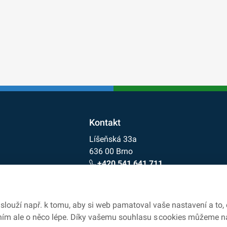
Kontakt
Líšeňská 33a
636 00 Brno
+420 541 641 711
cdv@cdv.gov.cz
slouží např. k tomu, aby si web pamatoval vaše nastavení a to,
ním ale o něco lépe. Díky vašemu souhlasu s cookies můžeme n
ajů
Ochrana oznamovatelů
Prohlášení o přístupnosti
Nastavení c