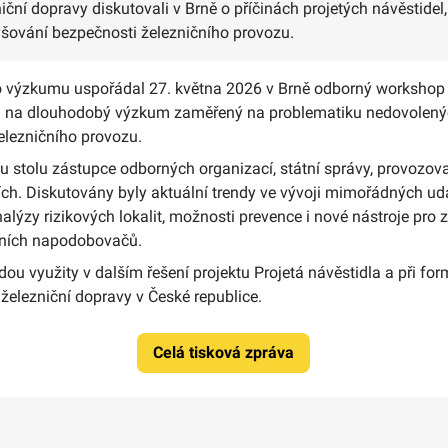
niční dopravy diskutovali v Brně o příčinách projetých návěstid
yšování bezpečnosti železničního provozu.
 výzkumu uspořádal 27. května 2026 v Brně odborný worksho
al na dlouhodobý výzkum zaměřený na problematiku nedovolenýc
elezničního provozu.
 stolu zástupce odborných organizací, státní správy, provozovat
ích. Diskutovány byly aktuální trendy ve vývoji mimořádných udá
nalýzy rizikových lokalit, možnosti prevence i nové nástroje pro
tních napodobovačů.
u využity v dalším řešení projektu Projetá návěstidla a při for
železniční dopravy v České republice.
Celá tisková zpráva