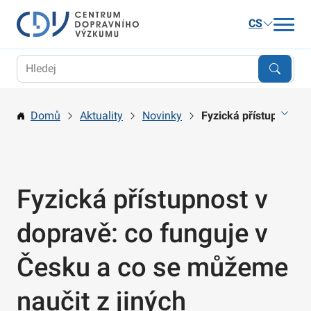
CS
Aktuality
Výzkum
Domů
Aktuality
Novinky
Fyzická přístupnost v
Publikace a služby
Kariéra
O nás
Fyzická přístupnost v
Kontakt
dopravě: co funguje v
Česku a co se můžeme
naučit z jiných