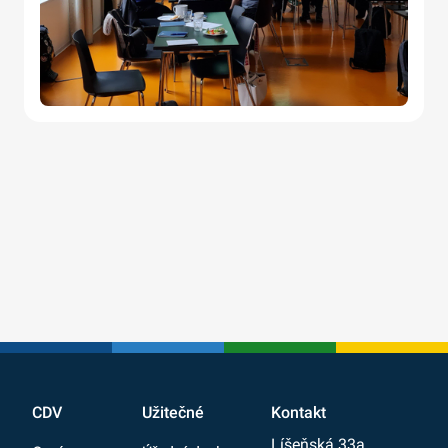
CDV
Užitečné
Kontakt
Líšeňská 33a