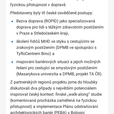
fyzickou přístupnost v dopravě.
Představeny byly tři české osvědčené postupy:
Bezva doprava (ROPID) jako specializovaná
doprava pro lidi s těžkým zdravotním postižením
v Praze a Středočeském kraji,
školení řidičů MHD ve styku s cestujícími se
zrakovým postižením (DPMB ve spolupráci s
TyfloCentrem Brno) a
mapování bariérových situací a jejich možných
řešení pro cestující se smyslovým postižením
(Masarykova univerzita a DPMB, projekt TA ČR).
Z partnerských regionů projektu jsme do hloubky
diskutovali dva případy s největším potenciálem
inspirovat český kontext: finské „walk-along“ studie
(komentovaná procházka zaměřená na fyzickou
přístupnost) a implementace Plánu odstraňování
architektonických bariér (PEBA) v Bologni.