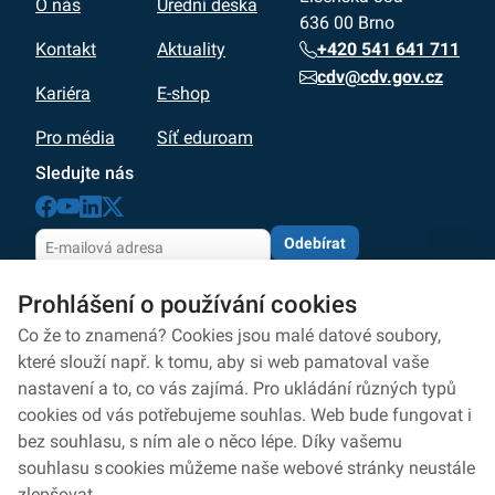
O nás
Úřední deska
636 00 Brno
+420 541 641 711
Kontakt
Aktuality
cdv@cdv.gov.cz
Kariéra
E-shop
Pro média
Síť eduroam
Sledujte nás
Odebírat
Odesláním souhlasíte se zpracováním osobních údajů
Prohlášení o používání cookies
dle zásad
ochrany osobních údajů
Zpracování osobních údajů
Co že to znamená? Cookies jsou malé datové soubory,
které slouží např. k tomu, aby si web pamatoval vaše
Ochrana osobních údajů
nastavení a to, co vás zajímá. Pro ukládání různých typů
cookies od vás potřebujeme souhlas. Web bude fungovat i
Ochrana oznamovatelů
bez souhlasu, s ním ale o něco lépe. Díky vašemu
Prohlášení o přístupnosti
souhlasu s cookies můžeme naše webové stránky neustále
zlepšovat.