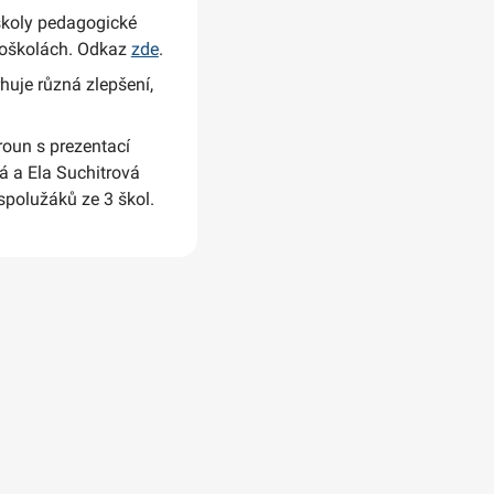
školy pedagogické
utoškolách. Odkaz
zde
.
huje různá zlepšení,
oun s prezentací
á a Ela Suchitrová
 spolužáků ze 3 škol.