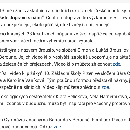
19 měli žáci základních a středních škol z celé České republiky 
šete dopravu s námi“
. Centrum dopravního výzkumu, v. v. i., vyh
u bezpečnější, ekologičtější, efektivnější a příjemnější.
no krásných 23 kreativních nápadů ze škol napříč celou republi
onec však všech sedm výherních prací vybrala.
stil tým s názvem Brousip, ve složení Šimon a Lukáš Brousilov
rouně. Jejich video klip Neslyšíš, zaplatíš upozorňuje na aktu
 železničních přejezdech. Video klip můžete zhlédnout
zde
.
stil video klip žákyň 10. Základní školy Plzeň ve složení Sára 
 a Karolína Vaníková. Tým poučnou formou představil návrhy, j
bezpečně na silnicích. Video klip můžete zhlédnout
zde
.
 ekologických cestovatelek Klára Bělíčková, Nela Hamerníková, J
ení jízdenek v budoucnu může být inspirací pro všechny přepravn
kům Gymnázia Joachyma Barranda v Berouně. František Pivec a 
opravě budoucnosti. Odkaz
zde
.