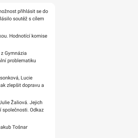
možnost přihlásit se do
lásilo soutěž s cílem
kou. Hodnotící komise
i z Gymnázia
ální problematiku
Csonková, Lucie
ak zlepšit dopravu a
ulie Žaliová. Jejich
í společnosti. Odkaz
Jakub Tošnar