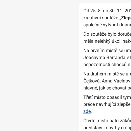
Od 25. 8. do 30. 11. 20
kreativní soutěže
„Zlep
společně vytvořit doprav
Do soutěže bylo doruče
měla nelehký úkol, nak
Na prvním místě se umí
Joachyma Barranda v Be
nepozornosti chodců na
Na druhém místě se umí
Čejková, Anna Vacínová
hlavně, jak se chovat 
Třetí místo obsadil tým
práce navrhující zlepš
zde
.
Čtvrté místo patří žá
představili návrhy o d