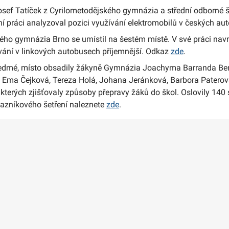
osef Tatíček z Cyrilometodějského gymnázia a střední odborné 
ní práci analyzoval pozici využívání elektromobilů v českých a
ého gymnázia Brno se umístil na šestém místě. V své práci navr
vání v linkových autobusech příjemnější. Odkaz
zde
.
edmé, místo obsadily žákyně Gymnázia Joachyma Barranda Ber
 Ema Čejková, Tereza Holá, Johana Jeránková, Barbora Paterov
e kterých zjišťovaly způsoby přepravy žáků do škol. Oslovily 140
tazníkového šetření naleznete
zde
.