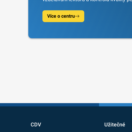
Více o centru
CDV
Užitečné