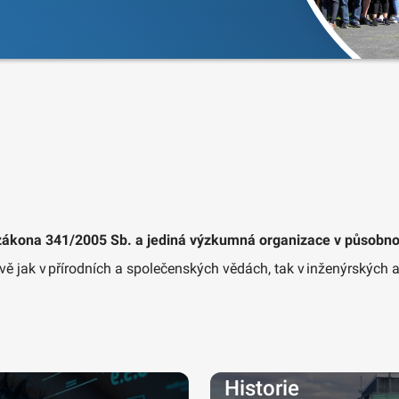
zákona 341/2005 Sb. a jediná výzkumná organizace v působnos
 jak v přírodních a společenských vědách, tak v inženýrských a
Historie