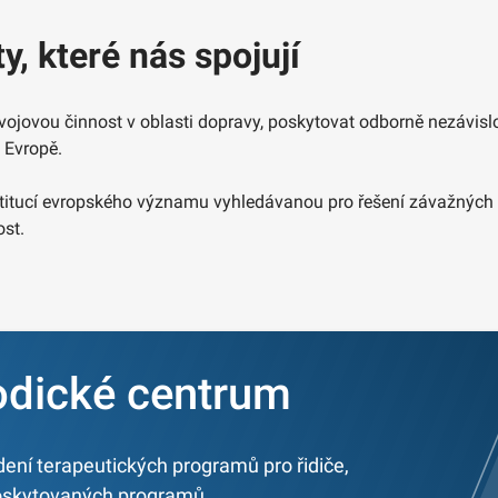
y, které nás spojují
jovou činnost v oblasti dopravy, poskytovat odborně nezávislo
é Evropě.
titucí evropského významu vyhledávanou pro řešení závažných té
ost.
dické centrum
ení terapeutických programů pro řidiče,
 poskytovaných programů.