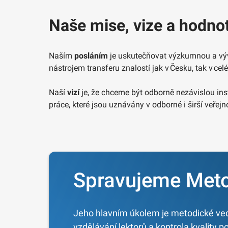
Naše mise, vize a hodnot
Naším
posláním
je uskutečňovat výzkumnou a vývo
nástrojem transferu znalostí jak v Česku, tak v cel
Naší
vizí
je, že chceme být odborně nezávislou ins
práce, které jsou uznávány v odborné i širší veřejn
Spravujeme Meto
Jeho hlavním úkolem je metodické ved
vzdělávání lektorů a kontrola kvality