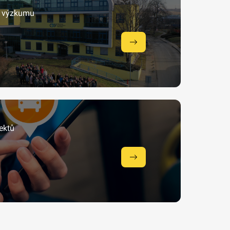
 a výzkumu
ektů