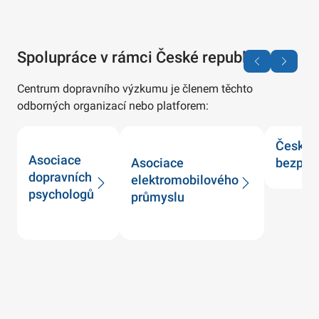
Spolupráce v rámci České republiky
Centrum dopravního výzkumu je členem těchto
odborných organizací nebo platforem:
Česká t
Asociace
Asociace
bezpeč
dopravních
elektromobilového
psychologů
průmyslu