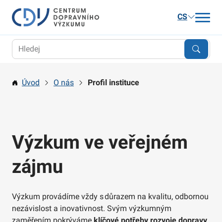
CS
Aktuality
Výzkum
Úvod
O nás
Profil instituce
Publikace a služby
Kariéra
O nás
Výzkum ve veřejném
Kontakt
zájmu
Výzkum provádíme vždy s důrazem na kvalitu, odbornou
nezávislost a inovativnost. Svým výzkumným
zaměřením pokrýváme
klíčové potřeby rozvoje dopravy