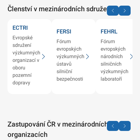
Členství v mezinárodních sdruženích
ECTRI
FERSI
FEHRL
Evropské
Fórum
Fórum
sdružení
evropských
evropských
výzkumných
výzkumných
národních
organizací v
ústavů
silničních
oboru
silniční
výzkumných
pozemní
bezpečnosti
laboratoří
dopravy
Zastupování ČR v mezinárodních
organizacích