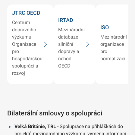
JTRC OECD
IRTAD
Centrum
ISO
dopravního
Mezinárodní
výzkumu
databáze
Mezinárodní
Organizace
silniční
organizace
pro
dopravy a
pro
hospodářskou
nehod
normalizaci
spolupráci a
OECD
rozvoj
Bilaterální smlouvy o spolupráci
Velká Británie, TRL
- Spolupráce na přihláškách do
projektů mezinárodního výzkumu, výměna informací,