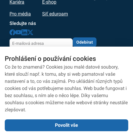
Kariéra
E-shop
Pro média
Síť eduroam
Sledujte nás
Odebírat
Odesláním souhlasíte se zpracováním osobních údajů
Prohlášení o používání cookies
dle zásad
ochrany osobních údajů
Zpracování osobních údajů
Co že to znamená? Cookies jsou malé datové soubory,
které slouží např. k tomu, aby si web pamatoval vaše
Ochrana osobních údajů
nastavení a to, co vás zajímá. Pro ukládání různých typů
cookies od vás potřebujeme souhlas. Web bude fungovat i
Ochrana oznamovatelů
bez souhlasu, s ním ale o něco lépe. Díky vašemu
Prohlášení o přístupnosti
souhlasu s cookies můžeme naše webové stránky neustále
zlepšovat.
Nastavení cookies
Povolit vše