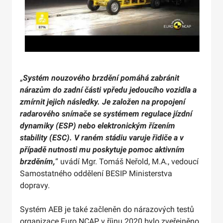
„
Systém nouzového brzdění pomáhá zabránit
nárazům do zadní části vpředu jedoucího vozidla a
zmírnit jejich následky. Je založen na propojení
radarového snímače se systémem regulace jízdní
dynamiky (ESP) nebo elektronickým řízením
stability (ESC). V raném stádiu varuje řidiče a v
případě nutnosti mu poskytuje pomoc aktivním
brzděním,
“ uvádí Mgr. Tomáš Neřold, M.A., vedoucí
Samostatného oddělení BESIP Ministerstva
dopravy.
Systém AEB je také začleněn do nárazových testů
organizace Euro NCAP, v říjnu 2020 bylo zveřejněno