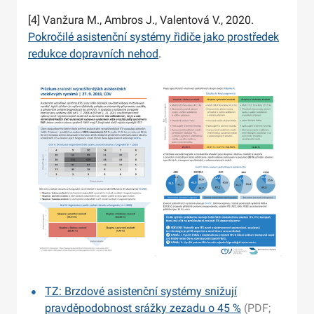
[4] Vanžura M., Ambros J., Valentová V., 2020.
Pokročilé asistenční systémy řidiče jako prostředek
redukce dopravních nehod
.
TZ: Brzdové asistenční systémy snižují
pravděpodobnost srážky zezadu o 45 %
(PDF;