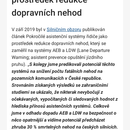
dopravních nehod
V září 2019 byl v
Silničním obzoru
publikován
článek Pokročilé asistenční systémy řidiče jako
prostředek redukce dopravních nehod, který se
zaměřil na systémy AEB a LDW (Lane Departure
Warning; asistent prevence opuštění jízdního
pruhu). „
S kolegy jsme predikovali potenciál těchto
systémů na snížení počtu fatálních nehod na
pozemních komunikacích v České republice.
Srovnáním získaných výsledků se zahraničními
studiemi se ukázalo, že nikterak nevybočují z
očekávaných, vypočítaných či sledovaných hodnot z
hlediska přínosů asistenčních systémů. Celkově
jsme v odhadu dopadu AEB a LDW na bezpečnost o
něco opatrnější a vidíme potenciál předcházet
zhruba 30 % smrtelných nehod na českých silnicích.