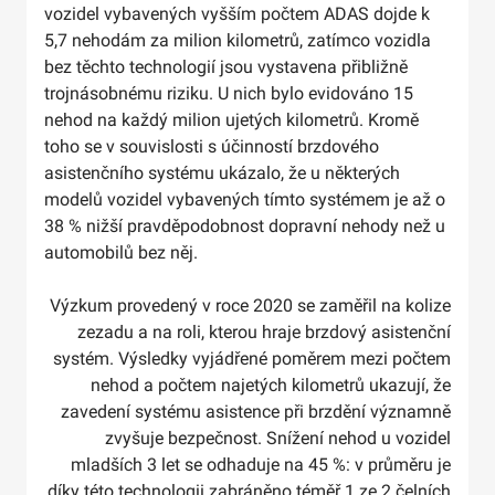
vozidel vybavených vyšším počtem ADAS dojde k
5,7 nehodám za milion kilometrů, zatímco vozidla
bez těchto technologií jsou vystavena přibližně
trojnásobnému riziku. U nich bylo evidováno 15
nehod na každý milion ujetých kilometrů. Kromě
toho se v souvislosti s účinností brzdového
asistenčního systému ukázalo, že u některých
modelů vozidel vybavených tímto systémem je až o
38 % nižší pravděpodobnost dopravní nehody než u
automobilů bez něj.
Výzkum provedený v roce 2020 se zaměřil na kolize
zezadu a na roli, kterou hraje brzdový asistenční
systém. Výsledky vyjádřené poměrem mezi počtem
nehod a počtem najetých kilometrů ukazují, že
zavedení systému asistence při brzdění významně
zvyšuje bezpečnost. Snížení nehod u vozidel
mladších 3 let se odhaduje na 45 %: v průměru je
díky této technologii zabráněno téměř 1 ze 2 čelních