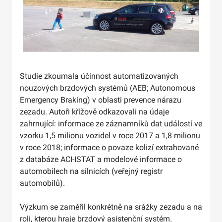
Studie zkoumala účinnost automatizovaných
nouzových brzdových systémů (AEB; Autonomous
Emergency Braking) v oblasti prevence nárazu
zezadu. Autoři křížově odkazovali na údaje
zahrnující: informace ze záznamníků dat událostí ve
vzorku 1,5 milionu vozidel v roce 2017 a 1,8 milionu
v roce 2018; informace o povaze kolizí extrahované
z databáze ACI-ISTAT a modelové informace o
automobilech na silnicích (veřejný registr
automobilů).
Výzkum se zaměřil konkrétně na srážky zezadu a na
roli, kterou hraje brzdový asistenční systém.