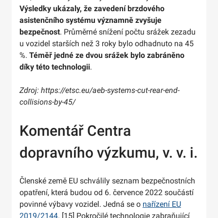
Výsledky ukázaly, že zavedení brzdového
asistenčního systému významně zvyšuje
bezpečnost
. Průměrné snížení počtu srážek zezadu
u vozidel starších než 3 roky bylo odhadnuto na 45
%.
Téměř jedné ze dvou srážek bylo zabráněno
díky této technologii
.
Zdroj: https://etsc.eu/aeb-systems-cut-rear-end-
collisions-by-45/
Komentář Centra
dopravního výzkumu, v. v. i.
Členské země EU schválily seznam bezpečnostních
opatření, která budou od 6. července 2022 součástí
povinné výbavy vozidel. Jedná se o
nařízení EU
2019/2144
. [15] Pokročilé technologie zabraňující