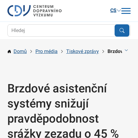
CS
Aktuality
Výzkum
Domů
Pro média
Tiskové zprávy
Brzdové asist
Publikace a služby
Kariéra
O nás
Brzdové asistenční
Kontakt
systémy snižují
pravděpodobnost
srážky zezadu o 45 %