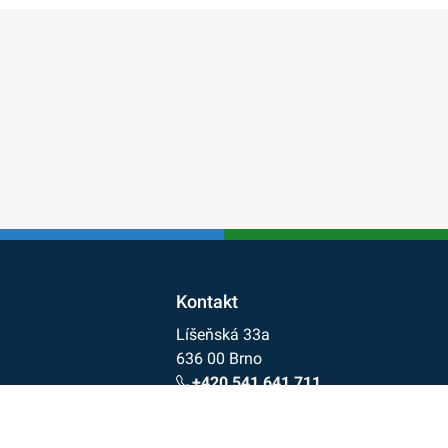
Kontakt
Líšeňská 33a
636 00 Brno
+420 541 641 711
cdv@cdv.gov.cz