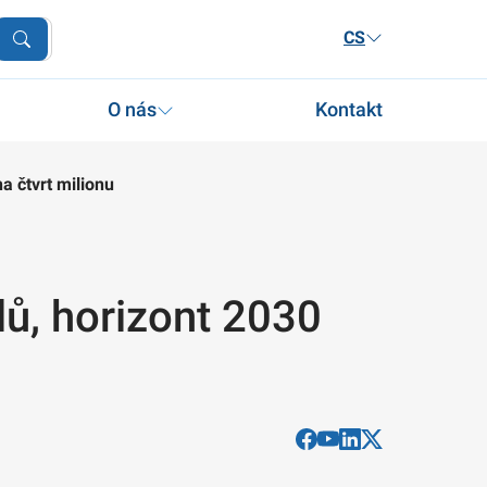
CS
O nás
Kontakt
na čtvrt milionu
lů, horizont 2030