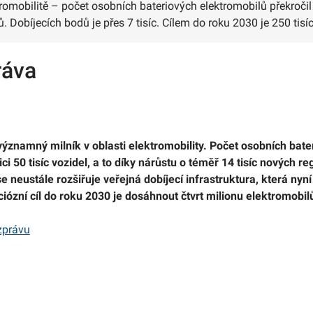
tromobilitě – počet osobních bateriových elektromobilů překročil 
ů. Dobíjecích bodů je přes 7 tisíc. Cílem do roku 2030 je 250 tisí
ráva
významný milník v oblasti elektromobility. Počet osobních bat
ci 50 tisíc vozidel, a to díky nárůstu o téměř 14 tisíc nových re
neustále rozšiřuje veřejná dobíjecí infrastruktura, která nyní č
iózní cíl do roku 2030 je dosáhnout čtvrt milionu elektromobilů
 zprávu