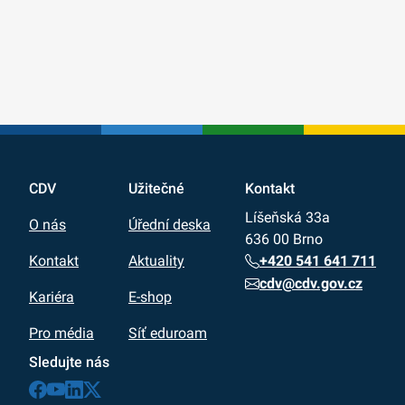
CDV
Užitečné
Kontakt
Líšeňská 33a
O nás
Úřední deska
636 00 Brno
+420 541 641 711
Kontakt
Aktuality
cdv@cdv.gov.cz
Kariéra
E-shop
Pro média
Síť eduroam
Sledujte nás