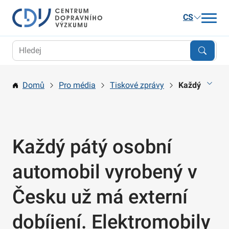
CS
Aktuality
Výzkum
Domů
Pro média
Tiskové zprávy
Každý pátý os
Publikace a služby
Kariéra
O nás
Každý pátý osobní
Kontakt
automobil vyrobený v
Česku už má externí
dobíjení. Elektromobily