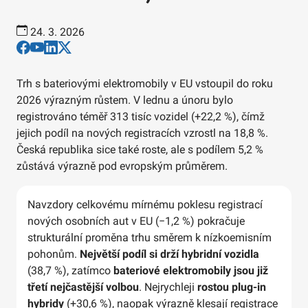
24. 3. 2026
Trh s bateriovými elektromobily v EU vstoupil do roku
2026 výrazným růstem. V lednu a únoru bylo
registrováno téměř 313 tisíc vozidel (+22,2 %), čímž
jejich podíl na nových registracích vzrostl na 18,8 %.
Česká republika sice také roste, ale s podílem 5,2 %
zůstává výrazně pod evropským průměrem.
Navzdory celkovému mírnému poklesu registrací
nových osobních aut v EU (−1,2 %) pokračuje
strukturální proměna trhu směrem k nízkoemisním
pohonům.
Největší podíl si drží hybridní vozidla
(38,7 %), zatímco
bateriové elektromobily jsou již
třetí nejčastější volbou
. Nejrychleji
rostou plug-in
hybridy
(+30,6 %), naopak výrazně klesají registrace