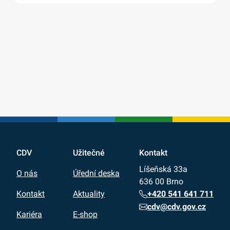
CDV
Užitečné
Kontakt
Líšeňská 33a
O nás
Úřední deska
636 00 Brno
+420 541 641 711
Kontakt
Aktuality
cdv@cdv.gov.cz
Kariéra
E-shop