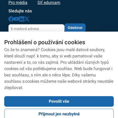
Pro média
Síť eduroam
Sledujte nás
Odebírat
Odesláním souhlasíte se zpracováním osobních údajů
Prohlášení o používání cookies
dle zásad
ochrany osobních údajů
Zpracování osobních údajů
Co že to znamená? Cookies jsou malé datové soubory,
které slouží např. k tomu, aby si web pamatoval vaše
Ochrana osobních údajů
nastavení a to, co vás zajímá. Pro ukládání různých typů
cookies od vás potřebujeme souhlas. Web bude fungovat i
Ochrana oznamovatelů
bez souhlasu, s ním ale o něco lépe. Díky vašemu
Prohlášení o přístupnosti
souhlasu s cookies můžeme naše webové stránky neustále
zlepšovat.
Nastavení cookies
Povolit vše
2026 © Digitální a informační agentura • Informace jsou poskytovány v
Přijmout jen nezbytné
souladu se zákonem č. 106/1999 Sb., o svobodném přístupu k