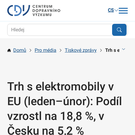
CS
Aktuality
Výzkum
Domů
Pro média
Tiskové zprávy
Trh s elektro
Publikace a služby
Kariéra
O nás
Trh s elektromobily v
Kontakt
EU (leden–únor): Podíl
vzrostl na 18,8 %, v
Česku na 5,2 %