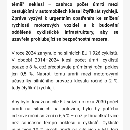
téměř neklesl – zatímco počet úmrtí mezi
cestujícími v automobilech klesal čtyřikrát rychleji.
Zpráva vyzývá k urgentním opatřením ke snížení
rychlosti motorových vozidel a k budování
oddělené cyklistické infrastruktury, aby se
uzavřela prohlubující se bezpečnostní mezera.
V roce 2024 zahynulo na silnicích EU 1 926 cyklistů.
V období 2014–2024 klesl počet úmrtí cyklistů
pouze o 8 %, což představuje průměrný roční pokles
jen 0,5 %. Naproti tomu úmrtí mezi motorovými
účastníky silničního provozu klesala ročně o 2 %,
tedy čtyřikrát rychleji.
Aby bylo dosaženo cíle EU snížit do roku 2030 počet
úmrtí na silnicích na polovinu, bylo by potřeba
celkové roční snížení o 6,5 % – což je třináctkrát více
než současné tempo poklesu u cyklistů. Cyklisté
nyní tvoří 10 % všech úmrtí na silnicích v EU. Bez