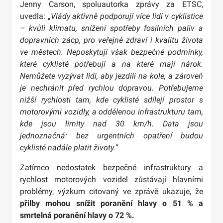
Jenny Carson, spoluautorka zprávy za ETSC,
uvedla: „
Vlády aktivně podporují více lidí v cyklistice
– kvůli klimatu, snížení spotřeby fosilních paliv a
dopravních zácp, pro veřejné zdraví i kvalitu života
ve městech. Neposkytují však bezpečné podmínky,
které cyklisté potřebují a na které mají nárok.
Nemůžete vyzývat lidi, aby jezdili na kole, a zároveň
je nechránit před rychlou dopravou. Potřebujeme
nižší rychlosti tam, kde cyklisté sdílejí prostor s
motorovými vozidly, a oddělenou infrastrukturu tam,
kde jsou limity nad 30 km/h. Data jsou
jednoznačná: bez urgentních opatření budou
cyklisté nadále platit životy.
“
Zatímco nedostatek bezpečné infrastruktury a
rychlost motorových vozidel zůstávají hlavními
problémy, výzkum citovaný ve zprávě ukazuje, že
přilby mohou snížit poranění hlavy o 51 % a
smrtelná poranění hlavy o 72 %.