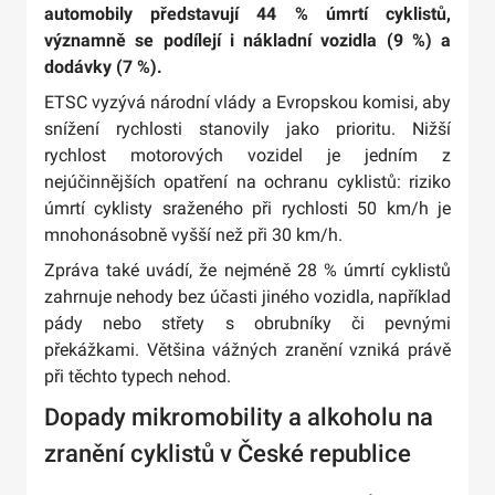
automobily představují 44 % úmrtí cyklistů,
významně se podílejí i nákladní vozidla (9 %) a
dodávky (7 %).
ETSC vyzývá národní vlády a Evropskou komisi, aby
snížení rychlosti stanovily jako prioritu. Nižší
rychlost motorových vozidel je jedním z
nejúčinnějších opatření na ochranu cyklistů: riziko
úmrtí cyklisty sraženého při rychlosti 50 km/h je
mnohonásobně vyšší než při 30 km/h.
Zpráva také uvádí, že nejméně 28 % úmrtí cyklistů
zahrnuje nehody bez účasti jiného vozidla, například
pády nebo střety s obrubníky či pevnými
překážkami. Většina vážných zranění vzniká právě
při těchto typech nehod.
Dopady mikromobility a alkoholu na
zranění cyklistů v České republice