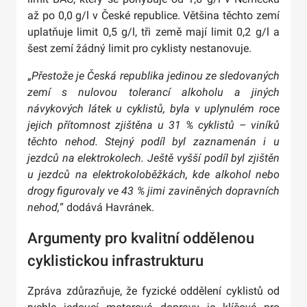
až po 0,0 g/l v České republice. Většina těchto zemí
uplatňuje limit 0,5 g/l, tři země mají limit 0,2 g/l a
šest zemí žádný limit pro cyklisty nestanovuje.
„
Přestože je Česká republika jedinou ze sledovaných
zemí s nulovou tolerancí alkoholu a jiných
návykových látek u cyklistů, byla v uplynulém roce
jejich přítomnost zjištěna u 31 % cyklistů – viníků
těchto nehod. Stejný podíl byl zaznamenán i u
jezdců na elektrokolech. Ještě vyšší podíl byl zjištěn
u jezdců na elektrokoloběžkách, kde alkohol nebo
drogy figurovaly ve 43 % jimi zaviněných dopravních
nehod,
“ dodává Havránek.
Argumenty pro kvalitní oddělenou
cyklistickou infrastrukturu
Zpráva zdůrazňuje, že fyzické oddělení cyklistů od