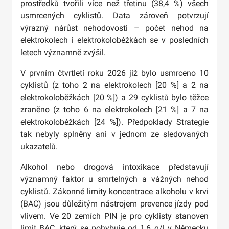
prostředků tvořili více než třetinu (38,4 %) všech
usmrcených cyklistů. Data zároveň potvrzují
výrazný nárůst nehodovosti – počet nehod na
elektrokolech i elektrokoloběžkách se v posledních
letech významně zvýšil.
V prvním čtvrtletí roku 2026 již bylo usmrceno 10
cyklistů (z toho 2 na elektrokolech [20 %] a 2 na
elektrokoloběžkách [20 %]) a 29 cyklistů bylo těžce
zraněno (z toho 6 na elektrokolech [21 %] a 7 na
elektrokoloběžkách [24 %]). Předpoklady Strategie
tak nebyly splněny ani v jednom ze sledovaných
ukazatelů.
Alkohol nebo drogová intoxikace představují
významný faktor u smrtelných a vážných nehod
cyklistů. Zákonné limity koncentrace alkoholu v krvi
(BAC) jsou důležitým nástrojem prevence jízdy pod
vlivem. Ve 20 zemích PIN je pro cyklisty stanoven
limit BAC, který se pohybuje od 1,6 g/l v Německu