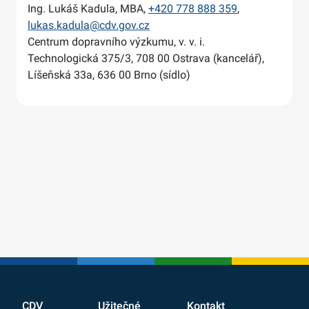
Ing. Lukáš Kadula, MBA,
+420 778 888 359
,
lukas.kadula@cdv.gov.cz
Centrum dopravního výzkumu, v. v. i.
Technologická 375/3, 708 00 Ostrava (kancelář),
Líšeňská 33a, 636 00 Brno (sídlo)
CDV
Užitečné
Kontakt