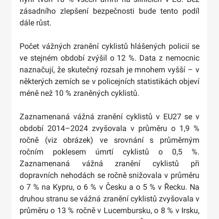
zásadního zlepšení bezpečnosti bude tento podíl
dále růst.
Počet vážných zranění cyklistů hlášených policií se
ve stejném období zvýšil o 12 %. Data z nemocnic
naznačují, že skutečný rozsah je mnohem vyšší – v
některých zemích se v policejních statistikách objeví
méně než 10 % zraněných cyklistů.
Zaznamenaná vážná zranění cyklistů v EU27 se v
období 2014–2024 zvyšovala v průměru o 1,9 %
ročně (viz obrázek) ve srovnání s průměrným
ročním poklesem úmrtí cyklistů o 0,5 %.
Zaznamenaná vážná zranění cyklistů při
dopravních nehodách se ročně snižovala v průměru
o 7 % na Kypru, o 6 % v Česku a o 5 % v Řecku. Na
druhou stranu se vážná zranění cyklistů zvyšovala v
průměru o 13 % ročně v Lucembursku, o 8 % v Irsku,