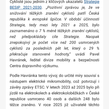
Cyklisté jsou jedním z klíčových ukazatelů
Strategie
BESIP 2021-2030
. „
Pozitivní zprávou je, že ve
snižování těžkých zranění cyklistů patří Česká
republika k evropské špičce. V období účinnosti
Strategie, tedy mezi lety 2021 a 2025, bylo
zaznamenáno o 7 % méně těžkých zranění cyklistů,
než předpokládaly cíle Strategie. Naopak
znepokojivý je počet více než 200 usmrcených
cyklistů za posledních pět let, který o 29 %
překračuje stanovené hodnoty,
“ uvádí Pavel
Havránek, ředitel divize mobility a bezpečnosti
Centra dopravního výzkumu.
Podle Havránka tento vývoj do určité míry souvisí s
nástupem elektrické mikromobility, což potvrzují i
závěry zprávy ETSC. V letech 2023 až 2025 bylo při
jízdě na elektrokolech a elektrokoloběžkách v České
republice usmrceno 40 osob a dalších 248 bylo
těžce zraněno. V roce 2025 již uživatelé těchto