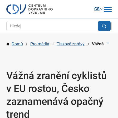
CS
Aktuality
Výzkum
Domů
Pro média
Tiskové zprávy
Vážná zraněn
Publikace a služby
Kariéra
O nás
Vážná zranění cyklistů
Kontakt
v EU rostou, Česko
zaznamenává opačný
trend