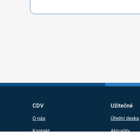
CDV
Užitečné
O nás
Úřední deska
Kontakt
Aktuality