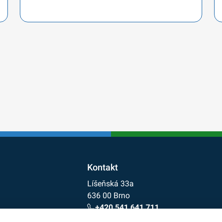
Kontakt
Líšeňská 33a
636 00 Brno
+420 541 641 711
cdv@cdv.gov.cz