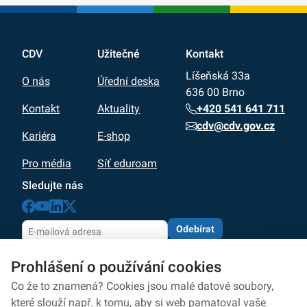
CDV
Užitečné
Kontakt
Líšeňská 33a
O nás
Úřední deska
636 00 Brno
+420 541 641 711
Kontakt
Aktuality
cdv@cdv.gov.cz
Kariéra
E-shop
Pro média
Síť eduroam
Sledujte nás
Odebírat
Odesláním souhlasíte se zpracováním osobních údajů
Prohlášení o používání cookies
dle zásad
ochrany osobních údajů
Zpracování osobních údajů
Co že to znamená? Cookies jsou malé datové soubory,
které slouží např. k tomu, aby si web pamatoval vaše