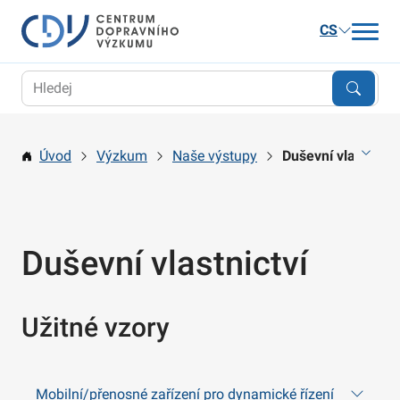
CS
Aktuality
Výzkum
Úvod
Výzkum
Naše výstupy
Duševní vlastnictv
Publikace a služby
Kariéra
O nás
Duševní vlastnictví
Kontakt
Užitné vzory
Mobilní/přenosné zařízení pro dynamické řízení