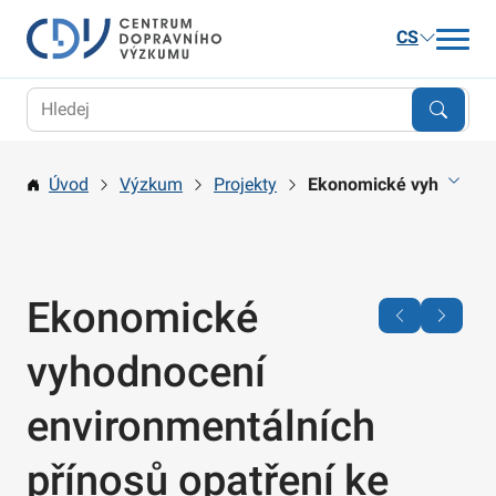
CS
Aktuality
Výzkum
Úvod
Výzkum
Projekty
Ekonomické vyhodnocení
Publikace a služby
Kariéra
O nás
Ekonomické
Kontakt
vyhodnocení
environmentálních
přínosů opatření ke