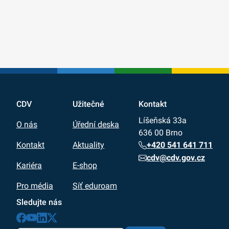
CDV
Užitečné
Kontakt
Líšeňská 33a
O nás
Úřední deska
636 00 Brno
+420 541 641 711
Kontakt
Aktuality
cdv@cdv.gov.cz
Kariéra
E-shop
Pro média
Síť eduroam
Sledujte nás