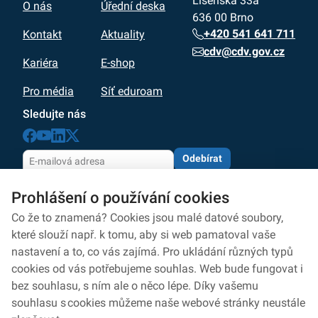
Líšeňská 33a
O nás
Úřední deska
636 00 Brno
+420 541 641 711
Kontakt
Aktuality
cdv@cdv.gov.cz
Kariéra
E-shop
Pro média
Síť eduroam
Sledujte nás
Odebírat
Odesláním souhlasíte se zpracováním osobních údajů
Prohlášení o používání cookies
dle zásad
ochrany osobních údajů
Zpracování osobních údajů
Co že to znamená? Cookies jsou malé datové soubory,
které slouží např. k tomu, aby si web pamatoval vaše
Ochrana osobních údajů
nastavení a to, co vás zajímá. Pro ukládání různých typů
cookies od vás potřebujeme souhlas. Web bude fungovat i
Ochrana oznamovatelů
bez souhlasu, s ním ale o něco lépe. Díky vašemu
Prohlášení o přístupnosti
souhlasu s cookies můžeme naše webové stránky neustále