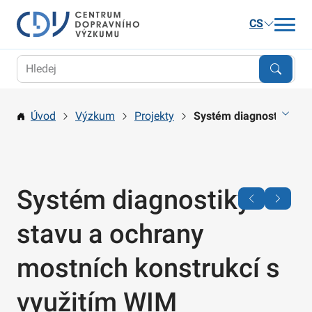
CS
Aktuality
Výzkum
Úvod
Výzkum
Projekty
Systém diagnostiky sta
Publikace a služby
Kariéra
O nás
Systém diagnostiky
Kontakt
stavu a ochrany
mostních konstrukcí s
využitím WIM