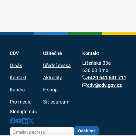
CDV
Užitečné
Kontakt
Líšeňská 33a
O nás
Úřední deska
636 00 Brno
+420 541 641 711
Kontakt
Aktuality
cdv@cdv.gov.cz
Kariéra
E-shop
Pro média
Síť eduroam
Sledujte nás
Odebírat