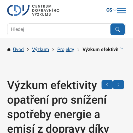
CS
Aktuality
Výzkum
Úvod
Výzkum
Projekty
Výzkum efektivity opatř
Publikace a služby
Kariéra
O nás
Výzkum efektivity
Kontakt
opatření pro snížení
spotřeby energie a
emisí z dopravy díky