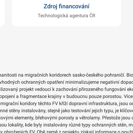
Zdroj financování
Technologická agentura ČR
zmanitosti na migračních koridorech sasko-českého pohraničí.
vhodných ochranných opatření minimalizujeme negativní dopady n
ealizovaný projekt vedoucí k zachování přirozeného fungování
propojení a fragmentace krajiny v budoucnu pouze porostou. Více
e migrační koridory těchto FV kříží dopravní infrastruktura, jso
né stěny instalovány, stejně jako testování jejich typu, je klíčo
niovými elementy, břehovými porosty a větrolamy. Přestože jsou
ou lokality, kde byly instalovány různé typy ochranných stěn, 
ity ohrožených FV. Obě země z projektu získají informace o použi