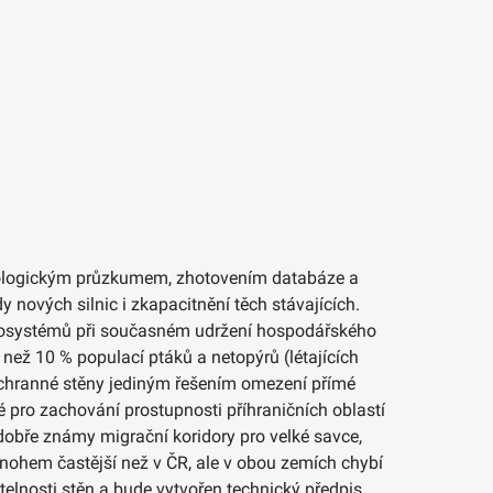
 Biologickým průzkumem, zhotovením databáze a
ových silnic i zkapacitnění těch stávajících.
 ekosystémů při současném udržení hospodářského
 než 10 % populací ptáků a netopýrů (létajících
u ochranné stěny jediným řešením omezení přímé
vé pro zachování prostupnosti příhraničních oblastí
 dobře známy migrační koridory pro velké savce,
mnohem častější než v ČR, ale v obou zemích chybí
telnosti stěn a bude vytvořen technický předpis