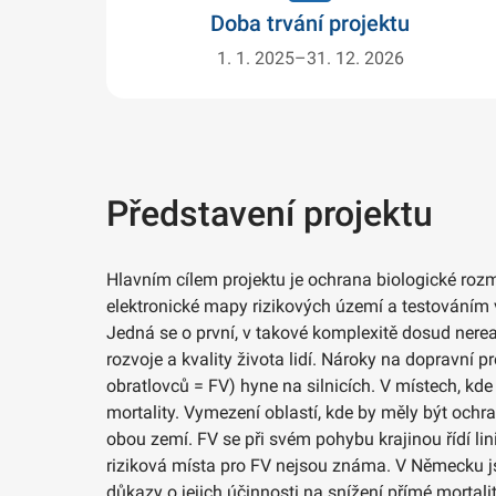
Doba trvání projektu
1. 1. 2025–31. 12. 2026
Představení projektu
Hlavním cílem projektu je ochrana biologické ro
elektronické mapy rizikových území a testováním 
Jedná se o první, v takové komplexitě dosud ner
rozvoje a kvality života lidí. Nároky na dopravní 
obratlovců = FV) hyne na silnicích. V místech, kd
mortality. Vymezení oblastí, kde by měly být ochran
obou zemí. FV se při svém pohybu krajinou řídí li
riziková místa pro FV nejsou známa. V Německu js
důkazy o jejich účinnosti na snížení přímé mortal