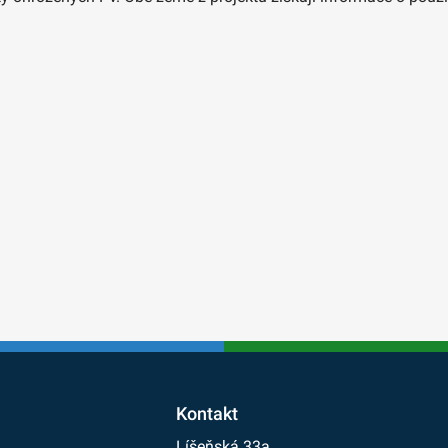
Kontakt
Líšeňská 33a