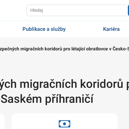
Publikace a služby
Kariéra
pečných migračních koridorů pro létající obratlovce v Česko-
h migračních koridorů pr
-Saském příhraničí