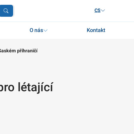
CS
O nás
Kontakt
Saském příhraničí
o létající