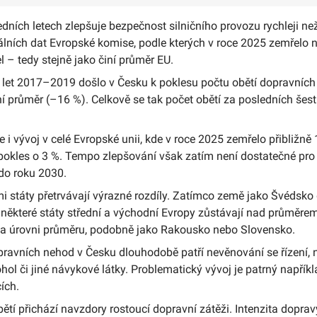
dních letech zlepšuje bezpečnost silničního provozu rychleji ne
álních dat Evropské komise, podle kterých v roce 2025 zemřelo n
 – tedy stejně jako činí průměr EU.
let 2017–2019 došlo v Česku k poklesu počtu obětí dopravních 
ní průměr (–16 %). Celkově se tak počet obětí za posledních šest 
je i vývoj v celé Evropské unii, kde v roce 2025 zemřelo přibližně
pokles o 3 %. Tempo zlepšování však zatím není dostatečné pro d
 do roku 2030.
mi státy přetrvávají výrazné rozdíly. Zatímco země jako Švédsk
 některé státy střední a východní Evropy zůstávají nad průměre
na úrovni průměru, podobně jako Rakousko nebo Slovensko.
ravních nehod v Česku dlouhodobě patří nevěnování se řízení, n
hol či jiné návykové látky. Problematický vývoj je patrný napříkla
ích.
bětí přichází navzdory rostoucí dopravní zátěži. Intenzita dopra