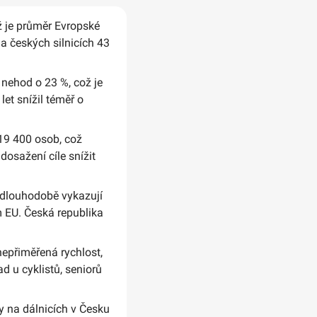
ž je průměr Evropské
a českých silnicích 43
nehod o 23 %, což je
let snížil téměř o
 19 400 osob, což
osažení cíle snížit
o dlouhodobě vykazují
m EU. Česká republika
epřiměřená rychlost,
d u cyklistů, seniorů
vy na dálnicích v Česku