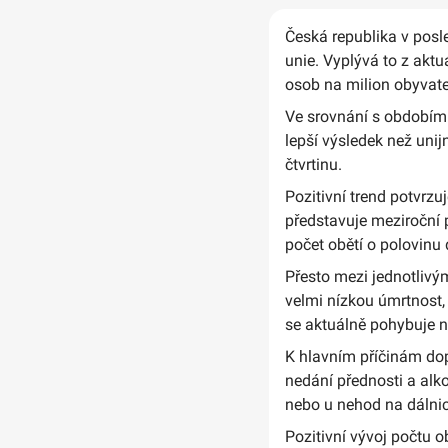
Česká republika v posle
unie. Vyplývá to z aktu
osob na milion obyvatel
Ve srovnání s obdobím 
lepší výsledek než unij
čtvrtinu.
Pozitivní trend potvrzu
představuje meziroční 
počet obětí o polovinu
Přesto mezi jednotlivý
velmi nízkou úmrtnost,
se aktuálně pohybuje 
K hlavním příčinám dop
nedání přednosti a alko
nebo u nehod na dálnic
Pozitivní vývoj počtu o