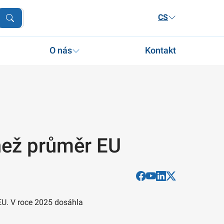
CS
O nás
Kontakt
 než průměr EU
EU. V roce 2025 dosáhla