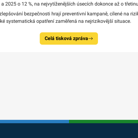
 a 2025 o 12 %, na nejvytíženějších úsecích dokonce až o třetinu
 zlepšování bezpečnosti hrají preventivní kampaně, cílené na riz
aké systematická opatření zaměřená na nejrizikovější situace.
Celá tisková zpráva