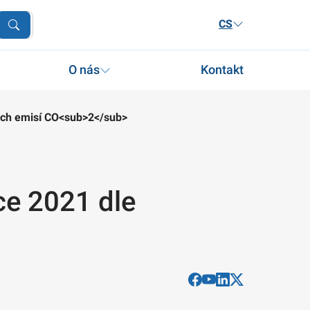
CS
O nás
Kontakt
ných emisí CO<sub>2</sub>
ce 2021 dle