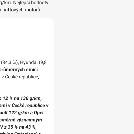
g/km. Nejlepší hodnoty
m naftových motorů.
 (34,3 %), Hyundai (9,8
 průměrných emisí
v České republice,
o 12 % na 136 g/km,
ami v České republice v
ault 122 g/km a Opel
a poměrně významným
V z 35 % na 43 %,