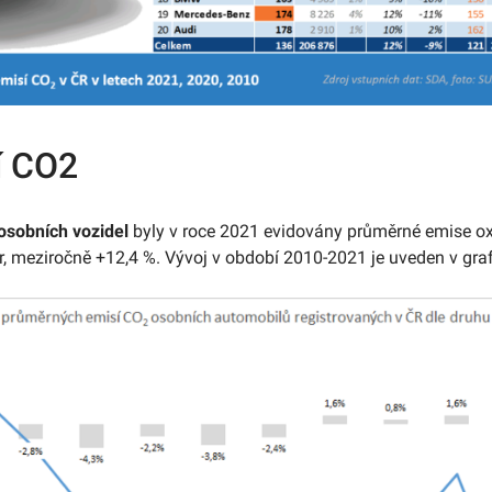
í CO2
osobních vozidel
byly v roce 2021 evidovány průměrné emise ox
r, meziročně +12,4 %. Vývoj v období 2010-2021 je uveden v gra