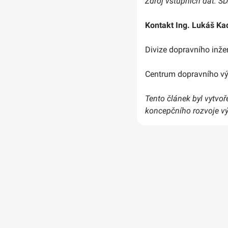
Zdroj vstupních dat: SD
Kontakt Ing. Lukáš Ka
Divize dopravního inžen
Centrum dopravního výz
Tento článek byl vytvo
koncepčního rozvoje v