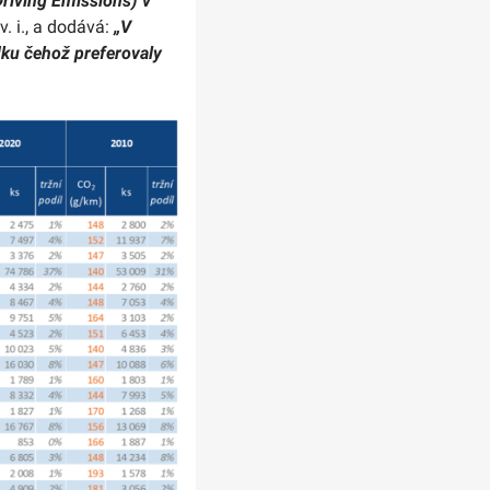
riving Emissions) v
v. i., a dodává:
„V
ku čehož preferovaly