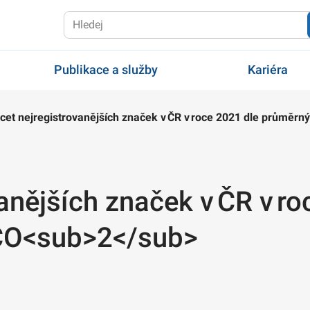
Publikace a služby
Kariéra
cet nejregistrovanějších značek v ČR v roce 2021 dle průměr
anějších značek v ČR v ro
CO<sub>2</sub>