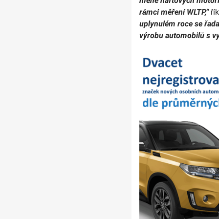
méně naftových motoriz
rámci měření WLTP,“
řík
uplynulém roce se řad
výrobu automobilů s vyš