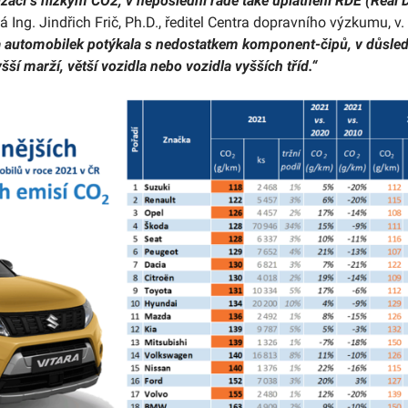
ací s nízkým CO2, v neposlední řadě také uplatnění RDE (Real D
á Ing. Jindřich Frič, Ph.D., ředitel Centra dopravního výzkumu, v. 
a automobilek potýkala s nedostatkem komponent-čipů, v důsled
ší marží, větší vozidla nebo vozidla vyšších tříd.“