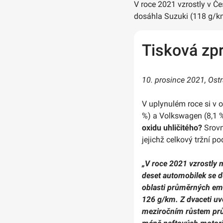
V roce 2021 vzrostly v Č
dosáhla Suzuki (118 g/km
Tisková zp
10. prosince 2021, Ost
V uplynulém roce si v o
%) a Volkswagen (8,1 
oxidu uhličitého?
Srovn
jejichž celkový tržní p
„V roce 2021 vzrostly
deset automobilek se d
oblasti průměrných emi
126 g/km. Z dvaceti u
meziročním růstem prům