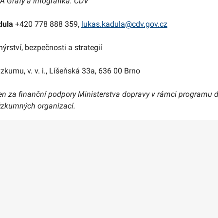
A Grafy a infografika: CDV
dula
+420 778 888 359,
lukas.kadula@cdv.gov.cz
ýrství, bezpečnosti a strategií
kumu, v. v. i., Líšeňská 33a, 636 00 Brno
řen za finanční podpory Ministerstva dopravy v rámci programu
ýzkumných organizací.