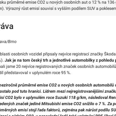
esku průměrné emise CO2 u nových osobních aut o 12 % na 136 
). Výrazný růst emisí souvisí s vyšším podílem SUV a poklese
ráva
rava/Brno
blasti osobních vozidel připsaly nejvíce registrací značky Škoda
%).
Jak je na tom český trh a jednotlivé automobilky z pohledu
ali jsme 20 nejvíce registrovaných značek osobních automobilů 
odíl představoval v uplynulém roce 95 %.
 meziročně průměrné emise CO2 u nových osobních automobilů 
ostalo pod tuto hranici. Lídrem mezi nejregistrovanějšími značk
sí CO2 bylo v uplynulém roce Suzuki 118 g/km, následoval Ren
vedených značek jediné Mitsubishi emise CO2 snížilo o 7 %. Z
ěrných emisí stojí řada faktorů, zejména pak nárůst podílu SU